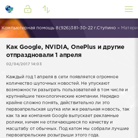
Компьютерная помощь 8(926)381-30-22 г.Ступино
» Материа
Как Google, NVIDIA, OnePlus и другие
отпраздновали 1 апреля
02/04/2017 14:03
Каждый год 1 апреля в сети появляется огромное
количество шуточных новостей. Не упускают
возможности разыграть пользователей в том числе и
крупнейшие технологические компании. Нередко
крайне сложно понять, действительно ли это
первоапрельская шутка или же реальная новость, так
как та же компания Google выпускает рекламные
ролики, ничем не отличающиеся по качеству и
масштабу от обычных. Под катом мы собрали лучшие
первоапрельские розыгрыши этого года.