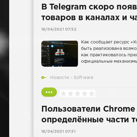
В Telegram скоро поя
товаров в каналах и ч
18/04/2021 07:52
Как сообщает ресурс «К
быть реализована возмож
как практиковалось преж
официальные механизмы
Новости - Software
Пользователи Chrome 
определённые части т
18/04/2021 07:51