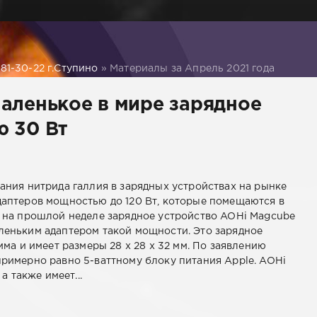
1-30-22 г.Ступино
» Материалы за Апрель 2021 года
аленькое в мире зарядное
ю 30 Вт
ания нитрида галлия в зарядных устройствах на рынке
аптеров мощностью до 120 Вт, которые помещаются в
 на прошлой неделе зарядное устройство AOHi Magcube
еньким адаптером такой мощности. Это зарядное
мма и имеет размеры 28 x 28 x 32 мм. По заявлению
примерно равно 5-ваттному блоку питания Apple. AOHi
 также имеет...