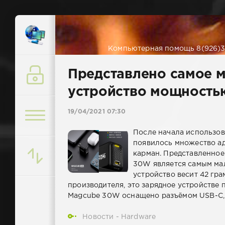
Компьютерная помощь 8(926)38
Представлено самое м
устройство мощность
19/04/2021 07:30
После начала использов
появилось множество ад
карман. Представленное
30W является самым мал
устройство весит 42 гра
производителя, это зарядное устройстве 
Magcube 30W оснащено разъёмом USB-C, а
Новости - Hardware