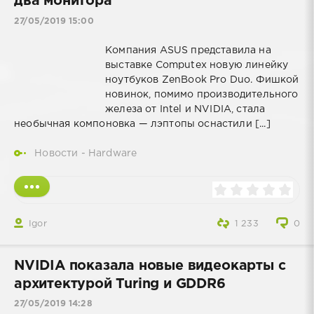
два монитора
27/05/2019 15:00
Компания ASUS представила на
выставке Computex новую линейку
ноутбуков ZenBook Pro Duo. Фишкой
новинок, помимо производительного
железа от Intel и NVIDIA, стала
необычная компоновка — лэптопы оснастили [...]
Новости - Hardware
Igor
1 233
0
NVIDIA показала новые видеокарты с
архитектурой Turing и GDDR6
27/05/2019 14:28