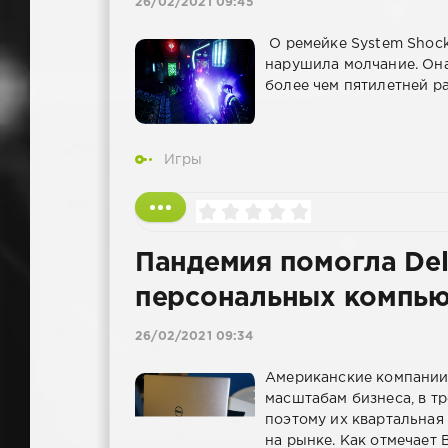
26/02/2021 09:45
О ремейке System Shock 
нарушила молчание. Она
более чем пятилетней р
Игры
Пандемия помогла Del
персональных компь
26/02/2021 09:34
Американские компании D
масштабам бизнеса, в т
поэтому их квартальная
на рынке. Как отмечает