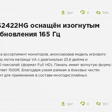
Igor
0
584
 S2422HG оснащён изогнутым
обновления 165 Гц
а ассортимент мониторов, анонсировав модель игрового
ву легла матрица VA с диагональю 23,6 дюйма и
0 пикселей (формат Full HD). Панель имеет вогнутую форму:
ляет 1500R. Благодаря узким рамкам в боковых частях
т для применения в составе многодисплейных
Igor
0
567