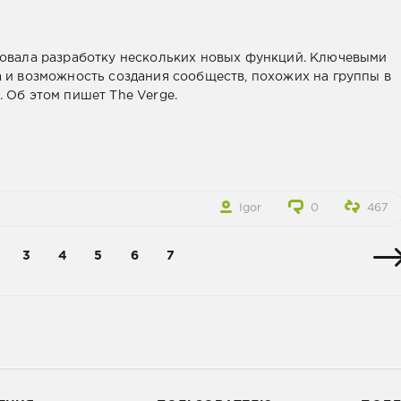
ровала разработку нескольких новых функций. Ключевыми
а и возможность создания сообществ, похожих на группы в
 Об этом пишет The Verge.
Igor
0
467
3
4
5
6
7