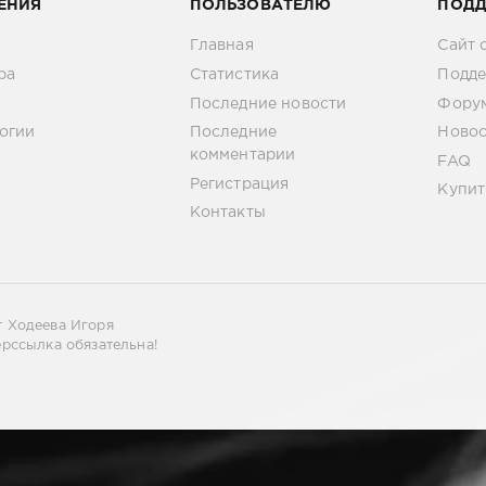
ЕНИЯ
ПОЛЬЗОВАТЕЛЮ
ПОД
Главная
Сайт 
ра
Статистика
Подде
Последние новости
Фору
огии
Последние
Новос
комментарии
FAQ
Регистрация
Купит
Контакты
 Ходеева Игоря
рссылка обязательна!