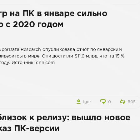
 на ПК в январе сильно
ю с 2020 годом
perData Research опубликовала отчёт по январским
деоигры в мире. Они достигли $11,6 млрд, что на 15 %
году. Источник: cnn.com
Igor
0
505
близок к релизу: вышло новое
каз ПК-версии