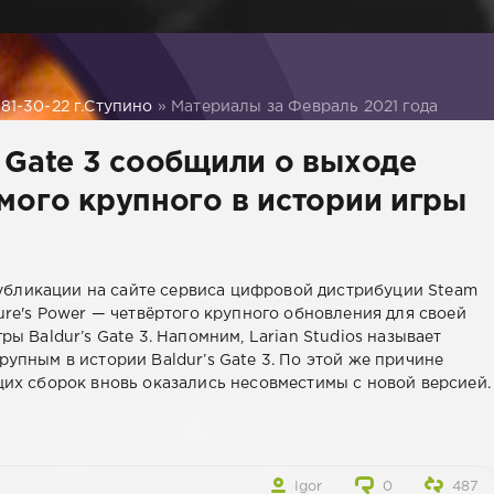
1-30-22 г.Ступино
» Материалы за Февраль 2021 года
s Gate 3 сообщили о выходе
амого крупного в истории игры
 публикации на сайте сервиса цифровой дистрибуции Steam
ure's Power — четвёртого крупного обновления для своей
ы Baldur’s Gate 3. Напомним, Larian Studios называет
упным в истории Baldur’s Gate 3. По этой же причине
их сборок вновь оказались несовместимы с новой версией.
Igor
0
487