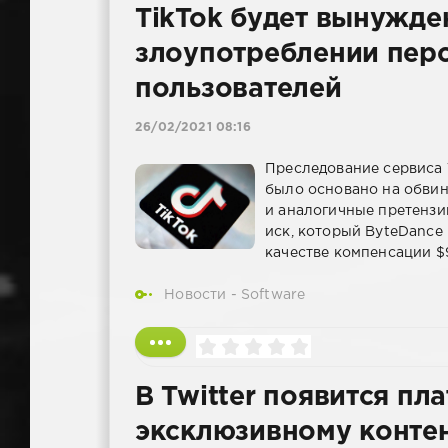
TikTok будет вынужде
злоупотреблении пер
пользователей
26/02/2021 08:16
Преследование сервиса 
было основано на обвин
и аналогичные претензи
иск, который ByteDance
качестве компенсации $
Новости - Software
В Twitter появится пл
эксклюзивному контент