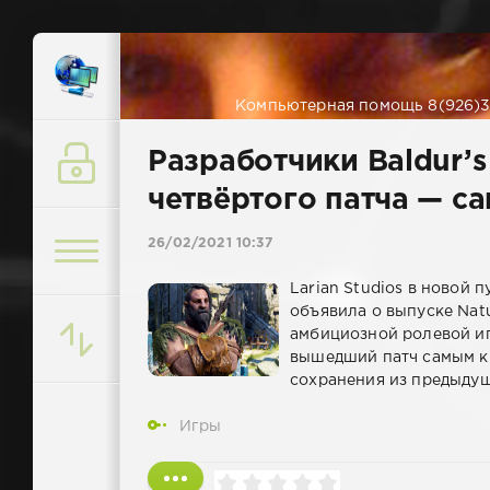
Компьютерная помощь 8(926)38
Разработчики Baldur’
четвёртого патча — с
26/02/2021 10:37
Larian Studios в новой
объявила о выпуске Nat
амбициозной ролевой игр
вышедший патч самым кр
сохранения из предыдущ
Игры