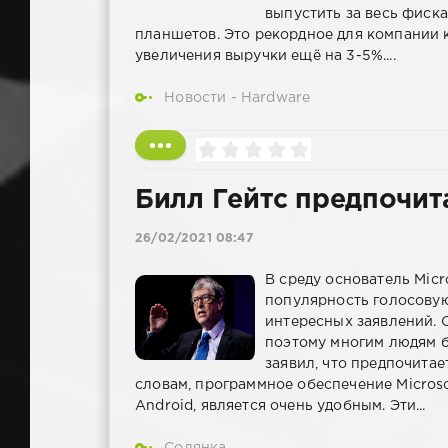
выпустить за весь фиск
планшетов. Это рекордное для компании к
увеличения выручки ещё на 3-5%....
Новости - Hardware
Билл Гейтс предпочита
26/02/2021 08:47
В среду основатель Micr
популярность голосову
интересных заявлений. C
поэтому многим людям бы
заявил, что предпочита
словам, программное обеспечение Micros
Android, является очень удобным. Эти...