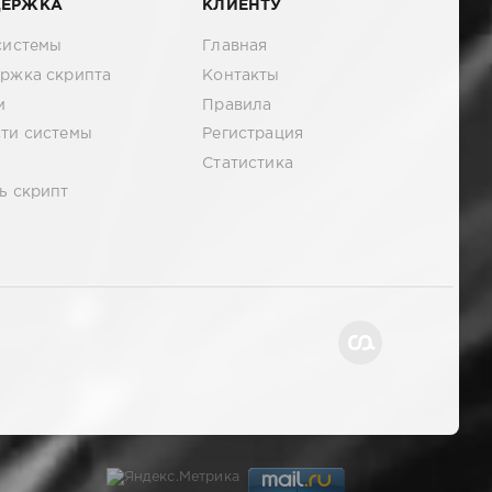
ДЕРЖКА
КЛИЕНТУ
системы
Главная
ржка скрипта
Контакты
м
Правила
ти системы
Регистрация
Статистика
ь скрипт