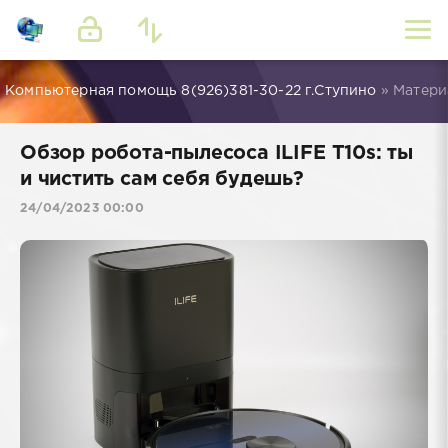
Компьютерная помощь 8(926)381-30-22 г.Ступино
» Матери
Обзор робота-пылесоса ILIFE T10s: ты
и чистить сам себя будешь?
24/04/2023 00:00