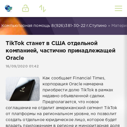
Компьютерная помощь 8(926)381-30-22 г.Ступино
» Матери
TikTok станет в США отдельной
компанией, частично принадлежащей
Oracle
16/09/2020 01:42
Как сообщает Financial Times,
корпорация Oracle намерена
приобрести долю TikTok в рамках
недавно объявленной сделки.
Предполагается, что новое
соглашение не отделит американский сегмент TikTok
от платформы на региональном уровне, но позволит
создать отдельное юридическое лицо, которое будет
владеть приложением в регионе и миноритарная доля