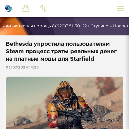
Компьютерная помощь 8(926)381-30-22 г.Ступино
»
Новости
Bethesda упростила пользователям
Steam процесс траты реальных денег
на платные моды для Starfield
03/07/2024 14:23