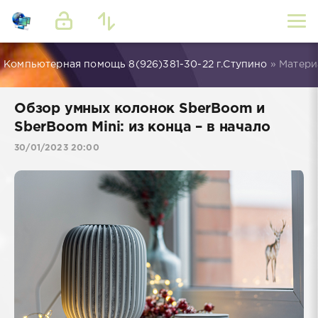
Компьютерная помощь 8(926)381-30-22 г.Ступино
» Матери
Обзор умных колонок SberBoom и
SberBoom Mini: из конца – в начало
30/01/2023 20:00