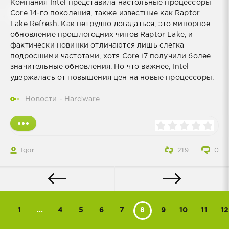
Компания Intel представила настольные процессоры
Core 14-го поколения, также известные как Raptor
Lake Refresh. Как нетрудно догадаться, это минорное
обновление прошлогодних чипов Raptor Lake, и
фактически новинки отличаются лишь слегка
подросшими частотами, хотя Core i7 получили более
значительные обновления. Но что важнее, Intel
удержалась от повышения цен на новые процессоры.
Новости - Hardware
Igor
219
0
1
...
4
5
6
7
8
9
10
11
12