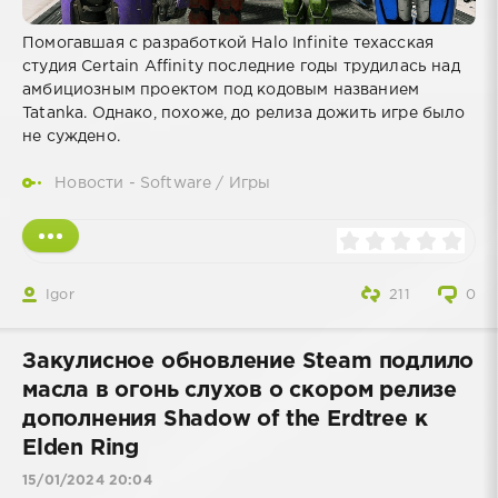
Помогавшая с разработкой Halo Infinite техасская
студия Certain Affinity последние годы трудилась над
амбициозным проектом под кодовым названием
Tatanka. Однако, похоже, до релиза дожить игре было
не суждено.
Новости - Software
/
Игры
Igor
211
0
Закулисное обновление Steam подлило
масла в огонь слухов о скором релизе
дополнения Shadow of the Erdtree к
Elden Ring
15/01/2024 20:04