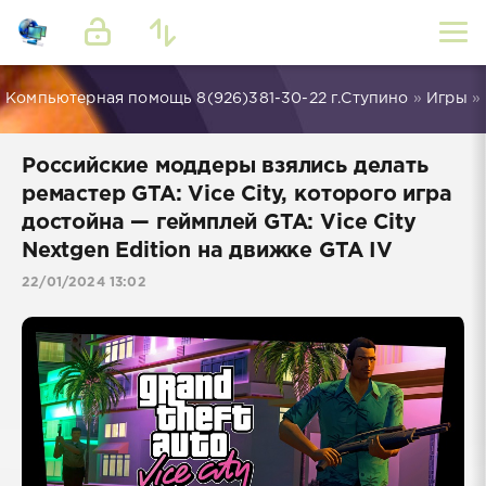
Компьютерная помощь 8(926)381-30-22 г.Ступино
»
Игры
» 
Российские моддеры взялись делать
ремастер GTA: Vice City, которого игра
достойна — геймплей GTA: Vice City
Nextgen Edition на движке GTA IV
22/01/2024 13:02