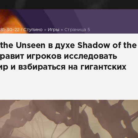
1-30-22 г.Ступино
»
Игры
» Страница 5
he Unseen в духе Shadow of the
правит игроков исследовать
р и взбираться на гигантских