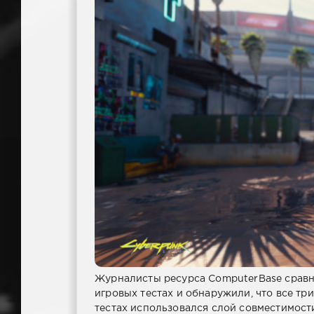
Журналисты ресурса ComputerBase сравни
игровых тестах и обнаружили, что все тр
тестах использовался слой совместимости