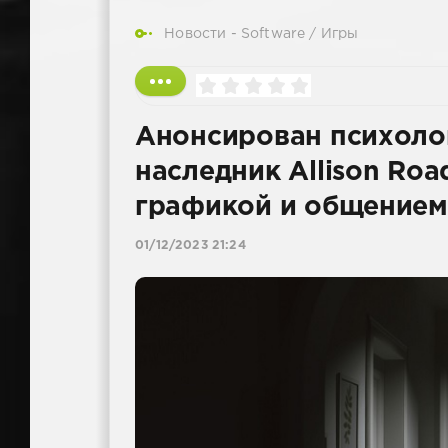
Новости - Software
/
Игры
Анонсирован психоло
наследник Allison Roa
графикой и общением
01/12/2023 21:24