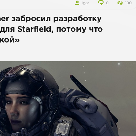
Igor
0
190
her забросил разработку
ля Starfield, потому что
йкой»