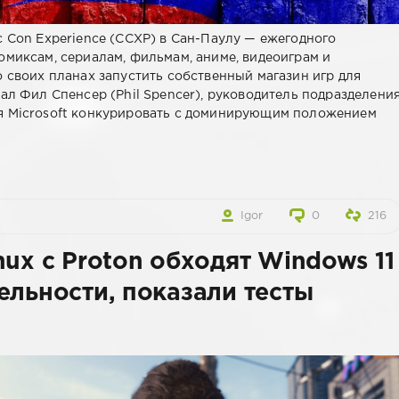
c Con Experience (CCXP) в Сан-Паулу — ежегодного
омиксам, сериалам, фильмам, аниме, видеоиграм и
 своих планах запустить собственный магазин игр для
ал Фил Спенсер (Phil Spencer), руководитель подразделени
я Microsoft конкурировать с доминирующим положением
Igor
0
216
ux c Proton обходят Windows 11
ельности, показали тесты