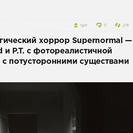
Igor
0
218
гический хоррор Supernormal —
d и P.T. с фотореалистичной
 с потусторонними существами