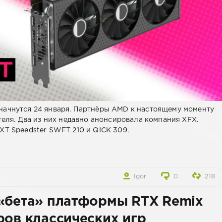
начнутся 24 января. Партнёры AMD к настоящему моменту
теля. Два из них недавно анонсировала компания XFX.
XT Speedster SWFT 210 и QICK 309.
Igor
0
218
 «бета» платформы RTX Remix
ров классических игр