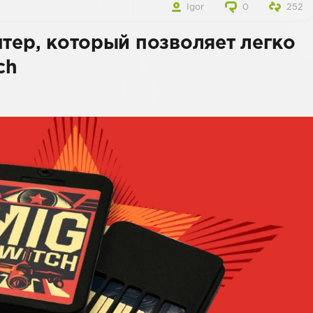
Igor
0
252
птер, который позволяет легко
ch