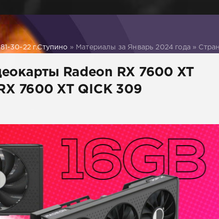
1-30-22 г.Ступино
» Материалы за Январь 2024 года » Стра
деокарты Radeon RX 7600 XT
 RX 7600 XT QICK 309