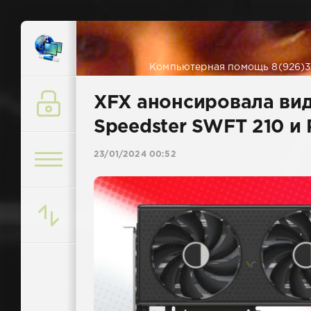
Компьютерная помощь 8(926)38
XFX анонсировала ви
Speedster SWFT 210 и
23/01/2024 00:52